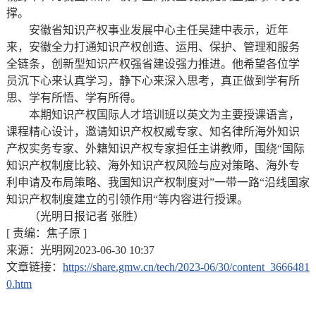
撑。
安徽省知识产权事业发展中心主任吴建中表示，近年
来，安徽全力打通知识产权创造、运用、保护、管理和服务
全链条，创新型知识产权强省建设强力推进。他希望各位学
员沉下心来认真学习，静下心来深入思考，真正做到学有所
思、学有所悟、学有所得。
本期知识产权国际人才培训班以英文为主要授课语言，
课程精心设计，邀请知识产权权威专家、知名律所海外知识
产权实务专家、外籍知识产权专家担任主讲教师，围绕“国际
知识产权制度比较、海外知识产权风险与应对策略、海外专
利申请及布局策略、我国知识产权制度对”一带一路“沿线国家
知识产权制度建立的引领作用“等内容进行授课。
（光明日报记者 张胜）
[ 责编：焦子原 ]
来源：光明网2023-06-30 10:37
文章链接：
https://share.gmw.cn/tech/2023-06/30/content_3666481
0.htm