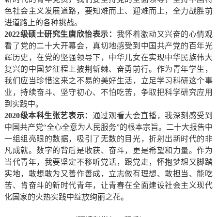
色社会主义发展道路，要知难而上、迎难而上，全力战胜前
进道路上的各种挑战。
2
022级硕士研究生唐欣怡表示：
我怀着激动又兴奋的心情观
看了党的二十大开幕会，真切地感受到中国共产党的百年光
辉历史，在党的坚强领导下，中华儿女在实现中华民族伟大
复兴的中国梦征程上披荆斩棘、奋勇前行。作为青年学生，
我们应当珍惜这来之不易的美好生活，立足学习科研这个事
业，持续奋斗、坚守初心、不怕吃苦，争取把科学研究应用
到实践中。
2
020
级本科生张艺表示：
通过观看大会直播，我深刻感受到
中国共产党“全心全意为人民服务”的根本宗旨。二十大报告中
一组组亮眼的数据，吸引了无数的目光，折射出新时代的非
凡成就。数字的背后是收获、奋斗，更是希望和力量。作为
当代青年，我要坚定不移听党话，跟党走，怀抱梦想又脚踏
实地，敢想敢为又善作善成，立志做有理想、敢担当、能吃
苦、肯奋斗的新时代青年，让青春在全面建设社会主义现代
化国家的火热实践中绽放绚丽之花。