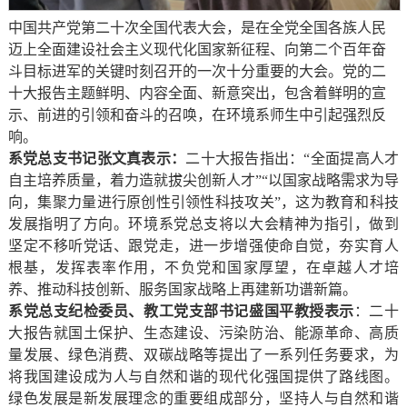
中国共产党第二十次全国代表大会，是在全党全国各族人民
迈上全面建设社会主义现代化国家新征程、向第二个百年奋
斗目标进军的关键时刻召开的一次十分重要的大会。党的二
十大报告主题鲜明、内容全面、新意突出，包含着鲜明的宣
示、前进的引领和奋斗的召唤，在环境系师生中引起强烈反
响。
系党总支书记张文真表示：
二十大报告指出：“全面提高人才
自主培养质量，着力造就拔尖创新人才”“以国家战略需求为导
向，集聚力量进行原创性引领性科技攻关”，这为教育和科技
发展指明了方向。环境系党总支将以大会精神为指引，做到
坚定不移听党话、跟党走，进一步增强使命自觉，夯实育人
根基，发挥表率作用，不负党和国家厚望，在卓越人才培
养、推动科技创新、服务国家战略上再建新功谱新篇。
系党总支纪检委员、教工党支部书记盛国平教授表示
：二十
大报告就国土保护、生态建设、污染防治、能源革命、高质
量发展、绿色消费、双碳战略等提出了一系列任务要求，为
将我国建设成为人与自然和谐的现代化强国提供了路线图。
绿色发展是新发展理念的重要组成部分，坚持人与自然和谐