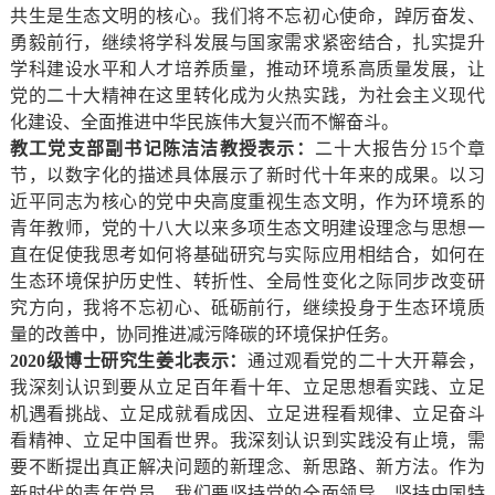
共生是生态文明的核心。我们将不忘初心使命，踔厉奋发、
勇毅前行，继续将学科发展与国家需求紧密结合，扎实提升
学科建设水平和人才培养质量，推动环境系高质量发展，让
党的二十大精神在这里转化成为火热实践，为社会主义现代
化建设、全面推进中华民族伟大复兴而不懈奋斗。
教工党支部副书记陈洁洁教授表示：
二十大报告分15个章
节，以数字化的描述具体展示了新时代十年来的成果。以习
近平同志为核心的党中央高度重视生态文明，作为环境系的
青年教师，党的十八大以来多项生态文明建设理念与思想一
直在促使我思考如何将基础研究与实际应用相结合，如何在
生态环境保护历史性、转折性、全局性变化之际同步改变研
究方向，我将不忘初心、砥砺前行，继续投身于生态环境质
量的改善中，协同推进减污降碳的环境保护任务。
2020
级博士研究生姜北表示：
通过观看党的二十大开幕会，
我深刻认识到要从立足百年看十年、立足思想看实践、立足
机遇看挑战、立足成就看成因、立足进程看规律、立足奋斗
看精神、立足中国看世界。我深刻认识到实践没有止境，需
要不断提出真正解决问题的新理念、新思路、新方法。作为
新时代的青年党员，我们要坚持党的全面领导，坚持中国特