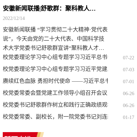
安徽新闻联播|舒歌群：聚科教人才合力 筑国家强盛之基
2022/12/14
安徽新闻联播 “学习贯彻二十大精神·党代表
说”，今天由党的二十大代表、中国科学技
术大学党委书记舒歌群宣讲“聚科教人才合
力 筑国家强盛之基”。舒歌群：党的二十大
校党委理论学习中心组专题学习习近平总书记关于科技创新
07-22
报告专辟一章，首次将教育、科技、人才进
校党委理论学习中心组专题学习习近平党建思想和习近平总
07-03
行一体化部署。这一“三位一体”的战略安排
赓续红色血脉 勇担时代使命 ——习近平总书记在庆祝中国
07-01
高屋...
校党委常委会暨党建工作领导小组召开会议 专题学习
06-26
校党委书记舒歌群作树立和践行正确政绩观学习教育专
06-26
校党委常委、副校长，附一院党委书记刘连新作学习贯彻党
01-17