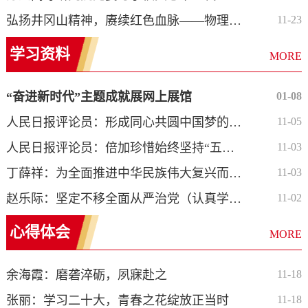
弘扬井冈山精神，赓续红色血脉——物理学院党委赴井冈山开展党性...
11-23
学习资料
MORE
“奋进新时代”主题成就展网上展馆
01-08
人民日报评论员：形成同心共圆中国梦的强大合力 ...
11-05
人民日报评论员：倍加珍惜始终坚持“五个必由之...
11-03
丁薛祥：为全面推进中华民族伟大复兴而团结奋斗...
11-03
赵乐际：坚定不移全面从严治党（认真学习宣传贯...
11-02
心得体会
MORE
余海霞：磨砻淬砺，夙寐赴之
11-18
张丽：学习二十大，青春之花绽放正当时
11-18