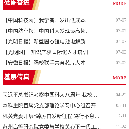
砥砺奋进
MORE
【中国科技网】我学者开发出低成本高性能全固态锂电池电解质
07-07
【中国航空报】中国科大发现最高超导转变温度的元素超导体
07-07
【光明日报】新型固态锂电池电解质问世
07-07
【光明网】“知识产权国际化人才培训班”开班
07-03
【安徽日报】强校联手共育芯片人才
07-02
基层传真
MORE
习近平总书记考察中国科大八周年 我校举办“循迹溯源—牢记教导...
04-25
本科生院直属党支部理论学习中心组召开2024年度第一次集中学习会
03-11
机关党委开展“踔厉奋发新征程 笃行不怠向未来”——参观安徽省科...
12-11
苏州高等研究院党委与学校关心下一代工作委员会、离退休干部党委...
11-24