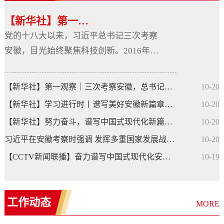
【新华社】第一观察｜三次考察安徽，总书记始...
党的十八大以来，习近平总书记三次考察
安徽，目光始终聚焦科技创新。2016年4
月，走进中国科技大学、中科大先进技术
研究院，要求“把创新作为最大政策，奋
【新华社】第一观察｜三次考察安徽，总书记始终聚焦科技创新
10-20
起直追、迎头赶上”。2020年8月，参观安
【新华社】学习进行时丨谱写美好安徽新篇章——习近平总书记和安...
10-20
徽创新馆，指出“实现跨越式发展，关键
【新华社】努力奋斗，谱写中国式现代化新篇章——习近平总书记在...
10-20
靠创新”。2024年10月，来到合肥滨湖科
习近平在安徽考察时强调 发挥多重国家发展战略叠加优势 奋力谱写...
10-20
学城，强调“推进中国式现代化，科学技
术要打头阵，科技创新是必由之路”。这
【CCTV新闻联播】奋力谱写中国式现代化安徽篇章——习近平总书记...
10-19
其中，既有一以贯之的关注，又有不断深
化的要求。科学技术打头阵，持续提升
工作动态
原...
MORE